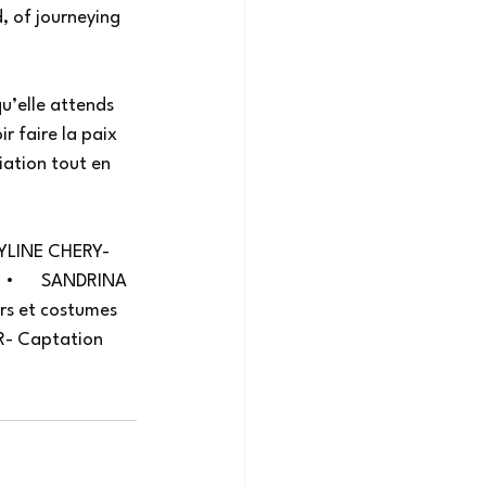
 of journeying 
u’elle attends 
r faire la paix 
iation tout en 
RYLINE CHERY- 
 •      SANDRINA 
s et costumes    
R- Captation 