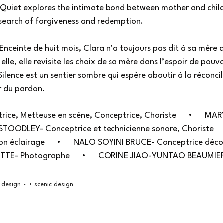
Quiet explores the intimate bond between mother and child,
 search of forgiveness and redemption. 
 Enceinte de huit mois, Clara n’a toujours pas dit à sa mère q
elle, elle revisite les choix de sa mère dans l’espoir de pouvoi
ilence est un sentier sombre qui espère aboutir à la réconcil
r du pardon. 
ice, Metteuse en scène, Conceptrice, Choriste      •      MA
NA STOODLEY- Conceptrice et technicienne sonore, Choriste     
éclairage      •      NALO SOYINI BRUCE- Conceptrice décor
ETTE- Photographe      •      CORINE JIAO-YUNTAO BEAUMIE
 design
• scenic design