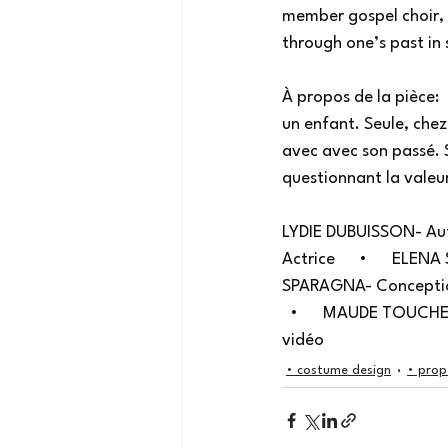
member gospel choir, 
through one’s past in
À propos de la pièce: 
un enfant. Seule, chez 
avec avec son passé. S
questionnant la valeu
LYDIE DUBUISSON- Autr
Actrice      •      ELE
SPARAGNA- Conception 
  •      MAUDE TOUCH
vidéo
• costume design
• prop